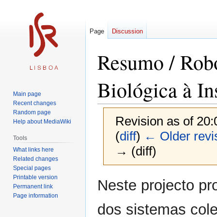
Page
Discussion
Resumo / Robó
Biológica à In
Main page
Recent changes
Random page
Revision as of 20
Help about MediaWiki
(
diff
)
← Older revi
Tools
→ (diff)
What links here
Related changes
Special pages
Printable version
Jump
Jump
Neste projecto pr
Permanent link
to
to
Page information
navigation
search
dos sistemas cole